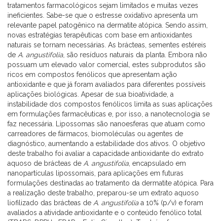
tratamentos farmacológicos sejam limitados e muitas vezes
ineficientes. Sabe-se que o estresse oxidativo apresenta um
relevante papel patogênico na dermatite atópica. Sendo assim,
novas estratégias terapêuticas com base em antioxidantes
naturais se tornam necessárias. As brácteas, sementes estéreis
de
A. angustifolia
, são resíduos naturais da planta. Embora não
possuam um elevado valor comercial, estes subprodutos são
ricos em compostos fenólicos que apresentam ação
antioxidante e que já foram avaliados para diferentes possíveis
aplicações biológicas. Apesar de sua bioatividade, a
instabilidade dos compostos fenólicos limita as suas aplicações
em formulações farmacêuticas e, por isso, a nanotecnologia se
faz necessária. Lipossomas são nanoesferas que atuam como
carreadores de fármacos, biomoléculas ou agentes de
diagnóstico, aumentando a estabilidade dos ativos. O objetivo
deste trabalho foi avaliar a capacidade antioxidante do extrato
aquoso de brácteas de
A. angustifolia
, encapsulado em
nanopartículas lipossomais, para aplicações em futuras
formulações destinadas ao tratamento da dermatite atópica.
Para
a realização deste trabalho, preparou-se um extrato aquoso
liofilizado das brácteas de
A. angustifolia
a 10% (p/v) e foram
avaliados a atividade antioxidante e o conteúdo fenólico total