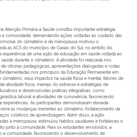
 Atenção Primária à Saúde constitui importante estratégia
de e a comunidade, demandando ações voltadas ao cuidado das
 hormonal do climatério e da menopausa motivou o
ada às ACS do município de Caxias do Sul, no âmbito do
r a experiência de uma ação de educação em saúde voltada ao
úde durante o climatério. A atividade foi realizada nos
e oficinas pedagógicas, apresentações dialogadas e rodas
 fundamentadas nos princípios da Educação Permanente em
climatério, seus impactos na saúde física e mental, fatores de
de atividade física, manejo do estresse e estratégias de
ucativos e desenvolvidas práticas integrativas, como
inástica laboral e atividades de convivência, favorecendo
de experiências. As participantes demonstraram elevada
obre as mudanças inerentes ao climatério, fortalecimento da
aços coletivos de aprendizagem. Além disso, a ação
nadas à menopausa, estimulou hábitos saudáveis e fortaleceu o
 junto à comunidade. Para os estudantes envolvidos, a
viço e comunidade, favorecendo o desenvolvimento de