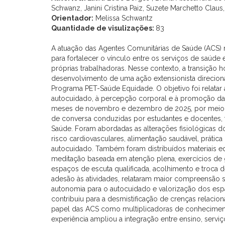
Schwanz, Janini Cristina Paiz, Suzete Marchetto Claus,
Orientador:
Melissa Schwantz
Quantidade de visulizações:
83
A atuação das Agentes Comunitárias de Saúde (ACS) na
para fortalecer o vínculo entre os serviços de saú
próprias trabalhadoras. Nesse contexto, a transição
desenvolvimento de uma ação extensionista direcion
Programa PET-Saúde Equidade. O objetivo foi relata
autocuidado, à percepção corporal e à promoção da sa
meses de novembro e dezembro de 2025, por meio d
de conversa conduzidas por estudantes e docentes,
Saúde. Foram abordadas as alterações fisiológicas do 
risco cardiovasculares, alimentação saudável, prática 
autocuidado. Também foram distribuídos materiais ed
meditação baseada em atenção plena, exercícios de g
espaços de escuta qualificada, acolhimento e troca 
adesão às atividades, relataram maior compreensão s
autonomia para o autocuidado e valorização dos esp
contribuiu para a desmistificação de crenças relacio
papel das ACS como multiplicadoras de conhecimento
experiência ampliou a integração entre ensino, ser