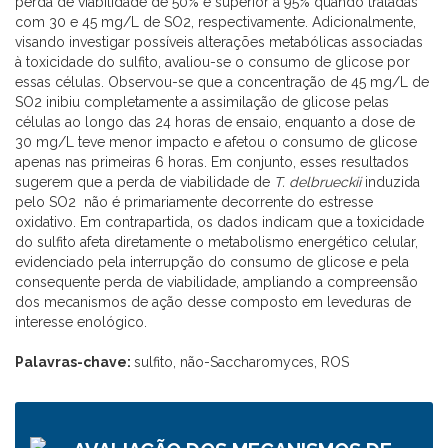
perda de viabilidade de 50% e superior a 95% quando tratadas
com 30 e 45 mg/L de SO2, respectivamente. Adicionalmente,
visando investigar possíveis alterações metabólicas associadas
à toxicidade do sulfito, avaliou-se o consumo de glicose por
essas células. Observou-se que a concentração de 45 mg/L de
SO2 inibiu completamente a assimilação de glicose pelas
células ao longo das 24 horas de ensaio, enquanto a dose de
30 mg/L teve menor impacto e afetou o consumo de glicose
apenas nas primeiras 6 horas. Em conjunto, esses resultados
sugerem que a perda de viabilidade de
T. delbrueckii
induzida
pelo SO2 não é primariamente decorrente do estresse
oxidativo. Em contrapartida, os dados indicam que a toxicidade
do sulfito afeta diretamente o metabolismo energético celular,
evidenciado pela interrupção do consumo de glicose e pela
consequente perda de viabilidade, ampliando a compreensão
dos mecanismos de ação desse composto em leveduras de
interesse enológico.
Palavras-chave:
sulfito, não-Saccharomyces, ROS