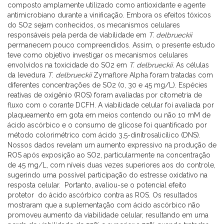
composto amplamente utilizado como antioxidante e agente
antimicrobiano durante a vinificação. Embora os efeitos tóxicos
do SO2 sejam conhecidos, os mecanismos celulares
responsáveis pela perda de viabilidade em
T. delbrueckii
permanecem pouco compreendidos. Assim, o presente estudo
teve como objetivo investigar os mecanismos celulares
envolvidos na toxicidade do SO2 em
T. delbrueckii
. As células
da levedura
T
.
delbrueckii
Zymaflore Alpha foram tratadas com
diferentes concentrações de SO2 (0, 30 e 45 mg/L). Espécies
reativas de oxigênio (ROS) foram avaliadas por citometria de
fluxo com o corante DCFH. A viabilidade celular foi avaliada por
plaqueamento em gota em meios contendo ou não 10 mM de
ácido ascórbico e o consumo de glicose foi quantificado por
método colorimétrico com ácido 3,5-dinitrosalicílico (DNS).
Nossos dados revelam um aumento expressivo na produção de
ROS após exposição ao SO2, particularmente na concentração
de 45 mg/L, com níveis duas vezes superiores aos do controle,
sugerindo uma possível participação do estresse oxidativo na
resposta celular. Portanto, avaliou-se o potencial efeito
protetor do ácido ascórbico contra as ROS. Os resultados
mostraram que a suplementação com ácido ascórbico não
promoveu aumento da viabilidade celular, resultando em uma