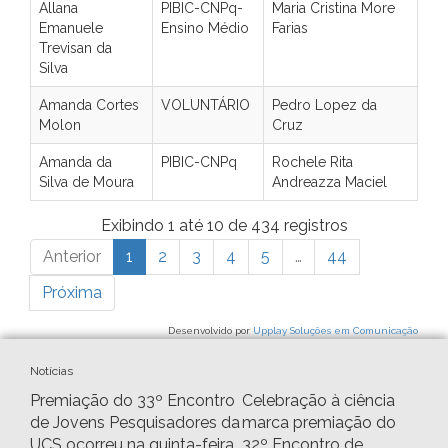
Allana
PIBIC-CNPq-
Maria Cristina More
Emanuele
Ensino Médio
Farias
Trevisan da
Silva
Amanda Cortes
VOLUNTÁRIO
Pedro Lopez da
Molon
Cruz
Amanda da
PIBIC-CNPq
Rochele Rita
Silva de Moura
Andreazza Maciel
Exibindo 1 até 10 de 434 registros
Anterior
1
2
3
4
5
…
44
Próxima
Desenvolvido por
Upplay Soluções em Comunicação
Notícias
Premiação do 33º Encontro
Celebração à ciência
de Jovens Pesquisadores da
marca premiação do
UCS ocorreu na quinta-feira
32º Encontro de